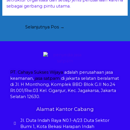
setruktur organisasi dari setiap jenis perusahaan karena
sebagai gerbang pintu utama.
Selanjutnya Pos
→
PT. Cahaya Sukses Wijaya
adalah perusahaan jasa
keamanan,
jasa satpam
di jakarta selatan beralamat
di Jl. H Monthong, Komplek BBD Blok G.II No.24
Rt.001/Rw.03 Kel. Ciganjur, Kec. Jagakarsa, Jakarta
Selatan 12630.
Alamat Kantor Cabang
Jl. Duta Indah Raya N0.1-A/23 Duta Sektor
Bumi 1, Kota Bekasi Harapan Indah