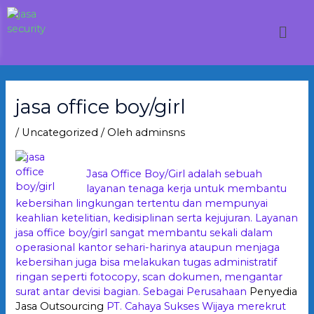
Lewati
ke
Men
konten
Post
navigation
jasa office boy/girl
/
Uncategorized
/ Oleh
adminsns
Jasa Office Boy/Girl adalah sebuah
layanan tenaga kerja untuk membantu
kebersihan lingkungan tertentu dan mempunyai
keahlian ketelitian, kedisiplinan serta kejujuran. Layanan
jasa office boy/girl sangat membantu sekali dalam
operasional kantor sehari-harinya ataupun menjaga
kebersihan juga bisa melakukan tugas administratif
ringan seperti fotocopy, scan dokumen, mengantar
surat antar devisi bagian. Sebagai Perusahaan
Penyedia
Jasa Outsourcing
PT. Cahaya Sukses Wijaya merekrut