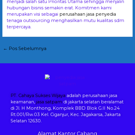
menjadi salah satu Prioritas Utama sehingga menjalin
hubungan bisnis semakin erat. Komitmen kami
merupakan visi sebagai
perusahaan jasa penyedia
tenaga outsourcing menghasilkan mutu kualitas sdm
terpercaya.
←
Pos Sebelumnya
PT. Cahaya Sukses Wijaya
adalah perusahaan jasa
keamanan,
jasa satpam
di jakarta selatan beralamat
di Jl. H Monthong, Komplek BBD Blok G.II No.24
Rt.001/Rw.03 Kel. Ciganjur, Kec. Jagakarsa, Jakarta
Selatan 12630.
Alamat Kantor Cabang