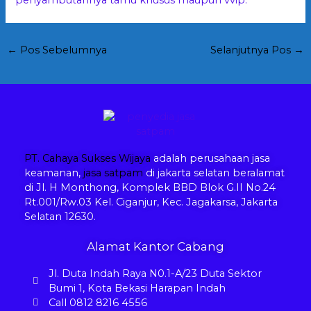
penyambutannya tamu khusus maupun vvip.
←
Pos Sebelumnya
Selanjutnya Pos
→
PT. Cahaya Sukses Wijaya
adalah perusahaan jasa
keamanan,
jasa satpam
di jakarta selatan beralamat
di Jl. H Monthong, Komplek BBD Blok G.II No.24
Rt.001/Rw.03 Kel. Ciganjur, Kec. Jagakarsa, Jakarta
Selatan 12630.
Alamat Kantor Cabang
Jl. Duta Indah Raya N0.1-A/23 Duta Sektor
Bumi 1, Kota Bekasi Harapan Indah
Call 0812 8216 4556