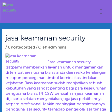
Lewati
ke
Men
konten
Post
navigation
jasa keamanan security
/
Uncategorized
/ Oleh
adminsns
Jasa keamanan security
(satpam) memberikan layanan untuk mengamankan
di tempat area usaha bisnis anda dari resiko kehilangan
maupun pencegahan timbul kriminalitas tindakan
kejahatan. Jasa keamanan sudah menjadikan sebuah
kebutuhan yang sangat penting bagi para keseluruhan
pengusaha bisnis. PT CSW perusahaan jasa keamanan
di jakarta selatan menyediakan juga jasa pelatihannya
satpam profesional. Makin meningkat permintaannya
pengguna jasa security terhadap pengelola jasa tenaga