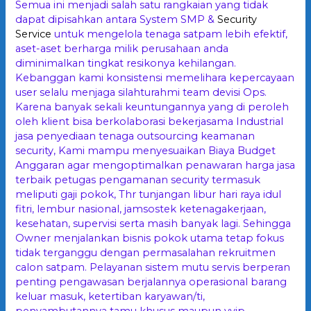
Semua ini menjadi salah satu rangkaian yang tidak
dapat dipisahkan antara System SMP &
Security
Service
untuk mengelola tenaga satpam lebih efektif,
aset-aset berharga milik perusahaan anda
diminimalkan tingkat resikonya kehilangan.
Kebanggan kami konsistensi memelihara kepercayaan
user selalu menjaga silahturahmi team devisi Ops.
Karena banyak sekali keuntungannya yang di peroleh
oleh klient bisa berkolaborasi bekerjasama Industrial
jasa penyediaan tenaga outsourcing keamanan
security, Kami mampu menyesuaikan Biaya Budget
Anggaran agar mengoptimalkan penawaran harga jasa
terbaik petugas pengamanan security termasuk
meliputi gaji pokok, Thr tunjangan libur hari raya idul
fitri, lembur nasional, jamsostek ketenagakerjaan,
kesehatan, supervisi serta masih banyak lagi. Sehingga
Owner menjalankan bisnis pokok utama tetap fokus
tidak terganggu dengan permasalahan rekruitmen
calon satpam. Pelayanan sistem mutu servis berperan
penting pengawasan berjalannya operasional barang
keluar masuk, ketertiban karyawan/ti,